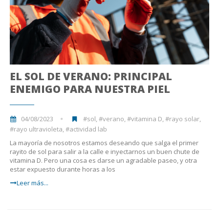
EL SOL DE VERANO: PRINCIPAL
ENEMIGO PARA NUESTRA PIEL
04/08/2023
#sol, #verano, #vitamina D, #rayo solar,
#rayo ultravioleta, #actividad lab
La mayoría de nosotros estamos deseando que salga el primer
rayito de sol para salir a la calle e inyectarnos un buen chute de
vitamina D. Pero una cosa es darse un agradable paseo, y otra
estar expuesto durante horas a los
Leer más...